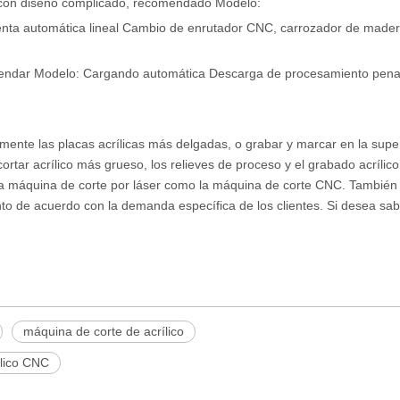
 con diseño complicado, recomendado Modelo:
enta automática lineal Cambio de enrutador CNC, carrozador de mad
endar Modelo: Cargando automática Descarga de procesamiento pena
lmente las placas acrílicas más delgadas, o grabar y marcar en la super
cortar acrílico más grueso, los relieves de proceso y el grabado acrílico
to la máquina de corte por láser como la máquina de corte CNC. Tambi
to de acuerdo con la demanda específica de los clientes. Si desea sa
.
máquina de corte de acrílico
ílico CNC