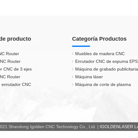
de producto
Categoría Productos
NC Router
Muebles de madera CNC
CNC Router
Enrutador CNC de espuma EPS
r CNC de 3 ejes
Máquina de grabado publicitaria
CNC Router
Máquina láser
 enrutador CNC
Máquina de corte de plasma
021 Shandong Igolden CNC Technology Co., Ltd. |
IGOLDENLASER Las