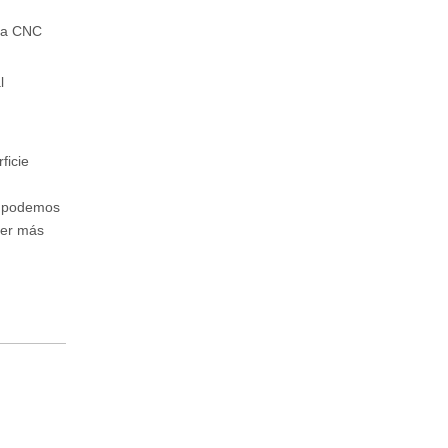
era CNC
l
ficie
én podemos
ber más