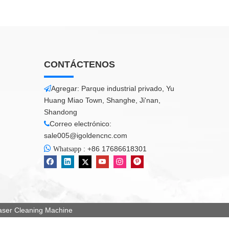
CONTÁCTENOS
Agregar: Parque industrial privado, Yu

Huang Miao Town, Shanghe, Ji'nan,
Shandong
Correo electrónico:

sale005@igoldencnc.com

:
+86 17686618301
Whatsapp
er Cleaning Machine