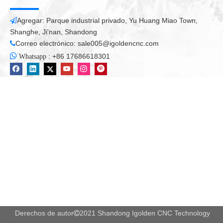
Agregar: Parque industrial privado, Yu Huang Miao Town,

Shanghe, Ji'nan, Shandong
Correo electrónico:
sale005@igoldencnc.com


:
+86 17686618301
Whatsapp
Derechos de autor
2021 Shandong Igolden CNC Technology
