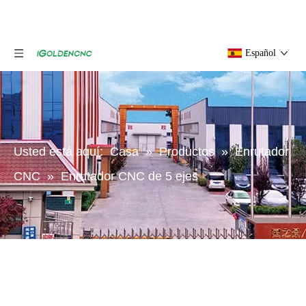
Español
Usted está aquí:
Casa
»
Productos
»
Enrutador
CNC
»
Enrutador CNC de 5 ejes