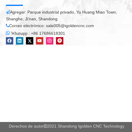
Agregar: Parque industrial privado, Yu Huang Miao Town,

Shanghe, Ji'nan, Shandong
Correo electrónico:
sale005@igoldencnc.com


:
+86 17686618301
Whatsapp
Derechos de autor
2021 Shandong Igolden CNC Technology
