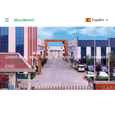
Español
Usted está aquí:
Casa
»
Productos
»
Enrutador
CNC