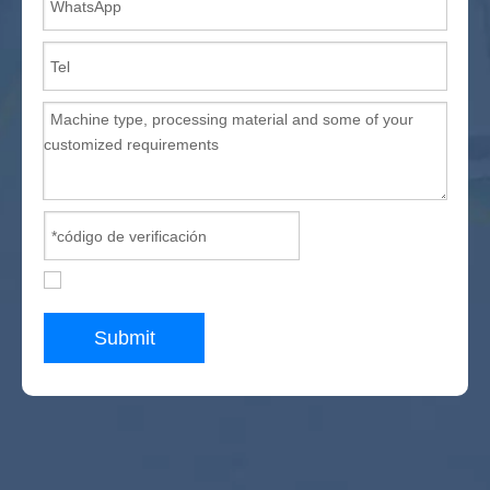
metálico
2022 La mejor máquina CNC para fabricación de gabinetes
Máquina CNC de gabinete barato a la venta
Enrutador CNC común con fallas ATC
Solución de jitter de huso de máquina de enrutador ATC CNC
Aplicación para la limpieza de la máquina láser
Máquina de corte de plasma CNC portátil China
Principio de trabajo lineal ATC CNC Router
CNC Router ATC para puerta de madera MDF
Submit