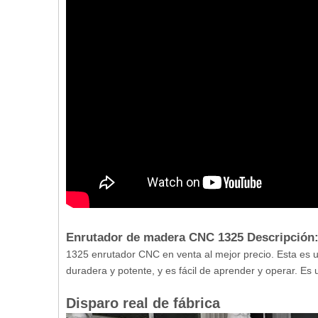
Enrutador de madera CNC 1325 Descripción
1325 enrutador CNC en venta al mejor precio. Esta es 
duradera y potente, y es fácil de aprender y operar. Es
Disparo real de fábrica