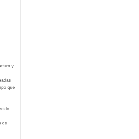
atura y
readas
empo que
ecido
s de