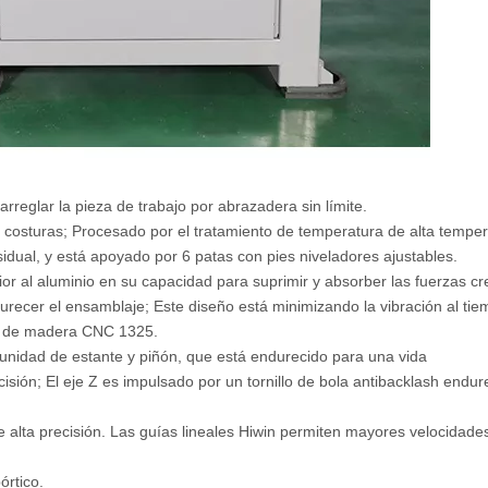
arreglar la pieza de trabajo por abrazadera sin límite.
n costuras; Procesado por el tratamiento de temperatura de alta temper
esidual, y está apoyado por 6 patas con pies niveladores ajustables.
or al aluminio en su capacidad para suprimir y absorber las fuerzas c
urecer el ensamblaje; Este diseño está minimizando la vibración al ti
dor de madera CNC 1325.
a unidad de estante y piñón, que está endurecido para una vida
sión; El eje Z es impulsado por un tornillo de bola antibacklash endur
 alta precisión. Las guías lineales Hiwin permiten mayores velocidade
órtico.