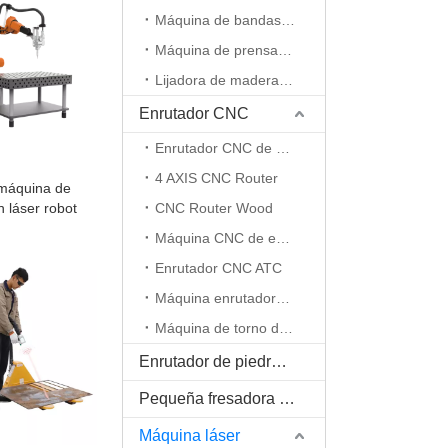
Máquina de bandas de borde
Máquina de prensa al vacío
Lijadora de madera CNC
Enrutador CNC
Enrutador CNC de 5 ejes
4 AXIS CNC Router
máquina de
 láser robot
CNC Router Wood
Máquina CNC de espuma EPS
Enrutador CNC ATC
Máquina enrutadora CNC de eje rotativo
Máquina de torno de madera
Enrutador de piedra CNC
Pequeña fresadora CNC
Máquina láser