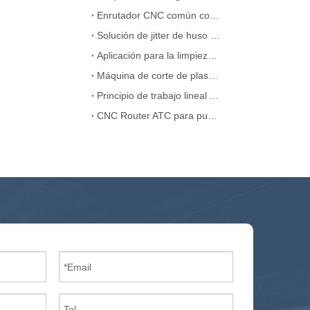
Enrutador CNC común con fallas ATC
Solución de jitter de huso de máquina de enrutador ATC CNC
Aplicación para la limpieza de la máquina láser
Máquina de corte de plasma CNC portátil China
Principio de trabajo lineal ATC CNC Router
CNC Router ATC para puerta de madera MDF