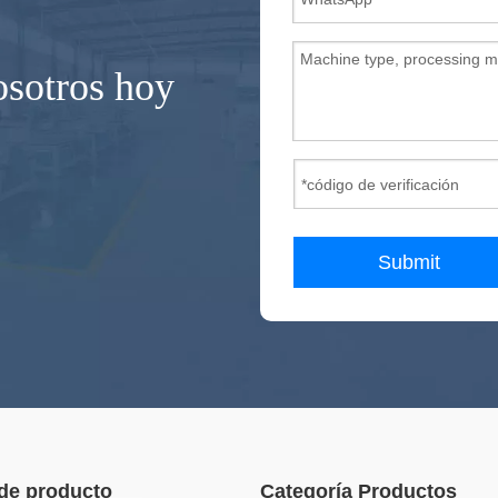
osotros hoy
Submit
de producto
Categoría Productos