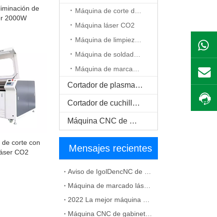
iminación de
Máquina de corte de fibra
er 2000W
Máquina láser CO2
Máquina de limpieza láser
Máquina de soldadura por láser
Máquina de marcado láser
Cortador de plasma CNC
Cortador de cuchilla oscilante CNC
Máquina CNC de madera maciza
de corte con
Mensajes recientes
láser CO2
Aviso de IgolDencNC de cambio de nombre de empresa y dirección de oficina
Máquina de marcado láser de fibra para solución de material metálico
2022 La mejor máquina CNC para fabricación de gabinetes
Máquina CNC de gabinete barato a la venta