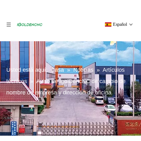
Español
Usted está aquí:
Casa
»
Noticias
»
Artículos
técnicos
»
Aviso de IgolDencNC de cambio de
nombre de empresa y dirección de oficina