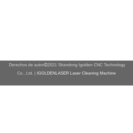
Derechos de autor
2021 Shandong Igolden CNC Technology

Co., Ltd. |
IGOLDENLASER Laser Cleaning Machine