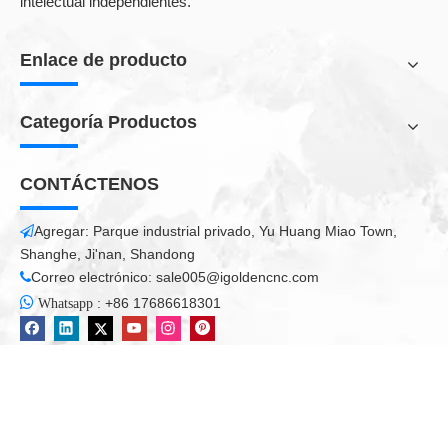
intelectual independientes.
Enlace de producto
Categoría Productos
CONTÁCTENOS
Agregar: Parque industrial privado, Yu Huang Miao Town,

Shanghe, Ji'nan, Shandong
Correo electrónico:
sale005@igoldencnc.com

Fuente láser

:
+86 17686618301
Whatsapp
El láser adopta la disipación de calor refrigerada por agua y
el diseño de chasis montado en la rejilla.
Tiene muchas ventajas, como alta eficiencia de conversión
electroóptica, bajo consumo de energía, estructura
compacta, mantenimiento sin ajuste e integración fácil para
los clientes.