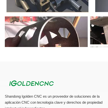
La máquina de cortar tubería láser de fibra es adecuada para
cortar metal con lámina de acero inoxidable, placa de acero
suave, lámina de acero de carbono, placa de acero de aleación,
Shandong Igolden CNC es un proveedor de soluciones de la
lámina de acero de resorte, placa de hierro, hierro galvanizado,
aplicación CNC con tecnología clave y derechos de propiedad
lámina galvanizada, placa de aluminio, lámina de cobre, lámina