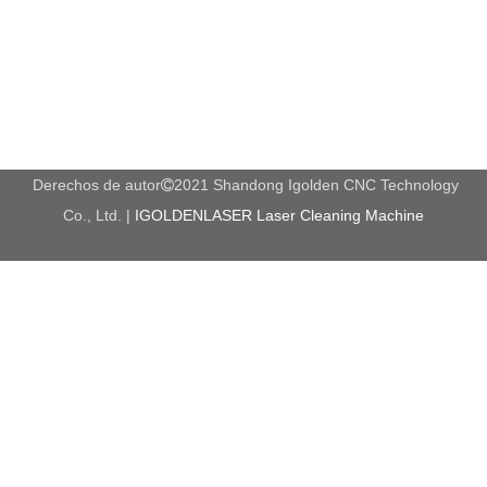
de I + D, fabricación e integración de ventas que se especializa
en enrutador CNC, grabado con láser y máquina de corte,
máquina de corte de plasma, plotter de corte, etc. La
configuración principal adoptan las partes superiores que
importaron de Italia, Japón, Alemania, etc. Y bienvenidos a
visitarnos para obtener más opciones.
Derechos de autor
2021 Shandong Igolden CNC Technology

Co., Ltd. |
IGOLDENLASER Laser Cleaning Machine