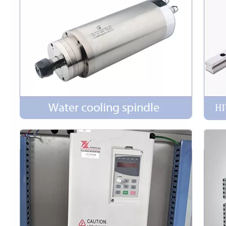
Cama
Tubo cuadrado grande grueso
Gangro
Viga de acero
Gabinete
Gabinete independiente
Voltaje
380V/220V