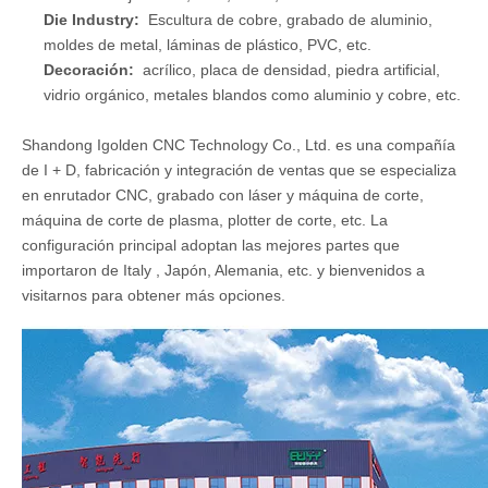
Aplicaciones de la máquina de enrutador CNC de
múltiples husillos:
Carpintería:
Puerta y muebles de madera, ventanas, mesas
y sillas, gabinetes y paneles, placa de onda 3D, MDF,
escritorio de computadora, instrumentos musicales, etc.
Publicidad:
Billboard, logotipo, signo, corte de caracteres
3D, corte acrílico, canal LED/neón, corte literal de agujeros,
molde de caja de luz, sello, moho, etc.
Die Industry:
Escultura de cobre, grabado de aluminio,
moldes de metal, láminas de plástico, PVC, etc.
Decoración:
acrílico, placa de densidad, piedra artificial,
vidrio orgánico, metales blandos como aluminio y cobre, etc.
Shandong Igolden CNC Technology Co., Ltd. es una compañía