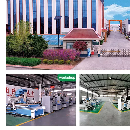
de I + D, fabricación y integración de ventas que se especializa
en enrutador CNC, grabado con láser y máquina de corte,
máquina de corte de plasma, plotter de corte, etc. La
configuración principal adoptan las mejores partes que
importaron de Italy , Japón, Alemania, etc. y bienvenidos a
visitarnos para obtener más opciones.