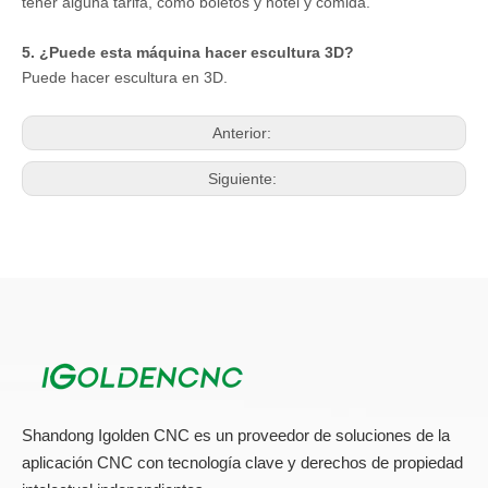
2. ¿Puede la máquina procesar otros materiales además de
la madera? ¿Puedes procesar metal?
Puede trabajar en metal, acrílico, espuma, plástico, etc.
3. ¿Cómo hace el trabajo con seis husos?
Puede funcionar juntos y separados.
4. Si no sabemos cómo usar la máquina CNC, ¿puede
enseñarnos?
Sí, lo haremos, si viene a China, le ofreceremos capacitación
gratuita hasta que pueda usar la máquina libremente. Y si está
ocupado, tendremos al ingeniero especial en su país, pero debe
tener alguna tarifa, como boletos y hotel y comida.
5. ¿Puede esta máquina hacer escultura 3D?
Puede hacer escultura en 3D.
Anterior: