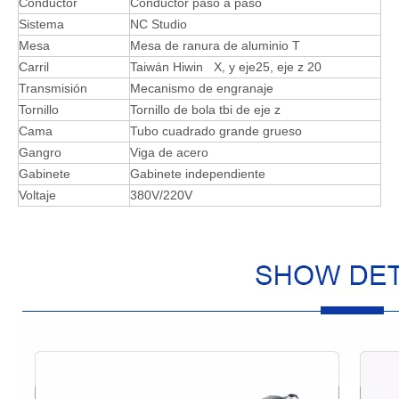
para la producción en masa, velocidad de corte de más de
20 m/min. La baja vibración y el movimiento suave aseguran
una mayor calidad de pieza de trabajo.
Parámetro de la máquina de enrutador CNC
múltiple:
Descripción
Parámetros
Modelo
IGW- 1325-1-6
Tamaño de trabajo
1300*2500*200 mm (también personaliza)
Huso
1.5kw *6 eje de enfriamiento de agua
Inversor
Inversor
Motor
Motor paso a paso
Conductor
Conductor paso a paso
Sistema
NC Studio
Mesa
Mesa de ranura de aluminio T
Carril
Taiwán Hiwin X, y eje25, eje z 20
Transmisión
Mecanismo de engranaje
Tornillo
Tornillo de bola tbi de eje z