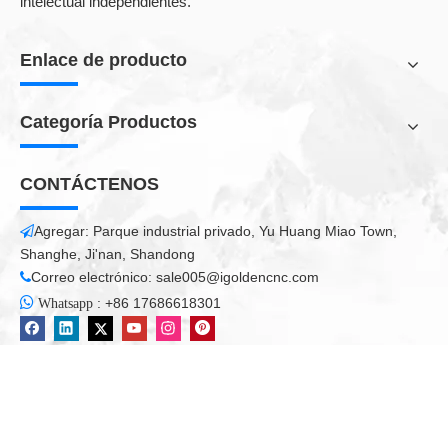
intelectual independientes.
Enlace de producto
Categoría Productos
CONTÁCTENOS
Agregar: Parque industrial privado, Yu Huang Miao Town,

Shanghe, Ji'nan, Shandong
Correo electrónico:
sale005@igoldencnc.com

PREGUNTAS MÁS FRECUENTES:

:
+86 17686618301
Whatsapp
1. ¿Qué amable bomba de vacío utiliza para la máquina de
carpintería de 4 procesos? ¿Cuánto kw?
Por lo general, para el modelo 1325, use 5.5kW está bien, si
desea más poderoso, puede elegir 7.5KW / 11KW.