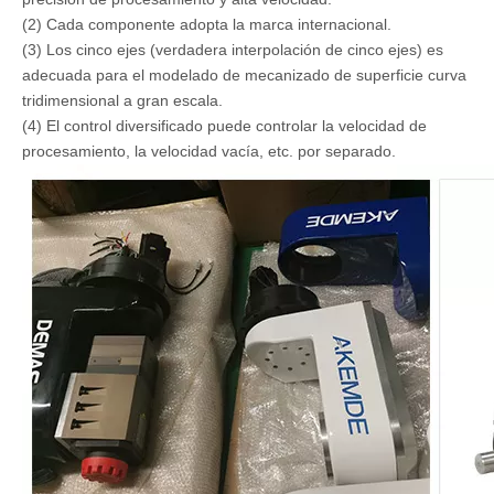
Taiwán para el eje z
Carril de guía
Tres eje #30 Guía de Taiwán Rail
Cambio de
12 cambios en la herramienta
herramienta
Huso
Cabeza española de cinco ejes akemd y 14.4-
17kw huso
Control Sistema
Sistema de control Syntec de Taiwán
Servo Motor
Japón Yaskawa
CARACTERÍSTICAS DE ROUNTER CNC
PROFERTOR DE 5 EJE:
(1) Adoptar el sistema de control numérico estable, potente
precisión de procesamiento y alta velocidad.
(2) Cada componente adopta la marca internacional.
(3) Los cinco ejes (verdadera interpolación de cinco ejes) es
adecuada para el modelado de mecanizado de superficie curva
tridimensional a gran escala.
(4) El control diversificado puede controlar la velocidad de
procesamiento, la velocidad vacía, etc. por separado.