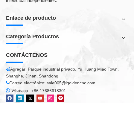
de madera maciza, procesamiento de 5 ejes de varios muebles
de espiga y mortaja, procesamiento de 5 ejes de los codos de
escaleras y procesamiento de 5 eje de varios muebles.
Shandong Igolden CNC Technology Co., Ltd. 
es una
compañía de I + D, fabricación e integración de ventas
que se especializa en enrutador CNC, grabado con láser
y máquina de corte, máquina de corte de plasma, plotter
de corte, etc. La configuración principal adoptan las
partes superiores que importaron de Italia, Japón,
Alemania, etc. Y bienvenidos a visitarnos para obtener
más opciones.