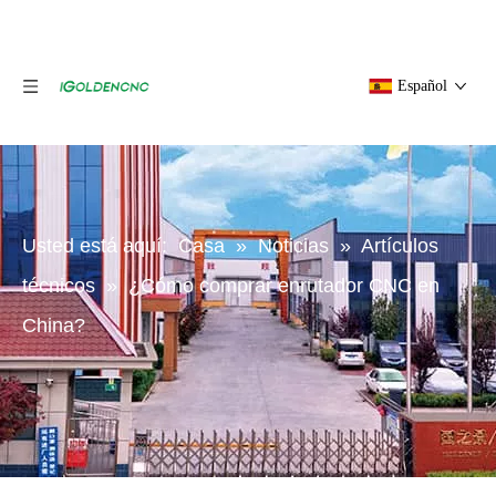
Español
Usted está aquí:
Casa
»
Noticias
»
Artículos
técnicos
»
¿Cómo comprar enrutador CNC en
China?