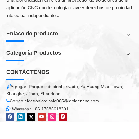
La mejor manera es que primero aprenda más sobre varios
aplicación CNC con tecnología clave y derechos de propiedad
fabricantes a través de Google, y luego venga a China para
realizar una inspección de campo para verificar si es
intelectual independientes.
confiable.También puede viajar en China, varios paisajes
famosos y comida deliciosa.
Enlace de producto
Categoría Productos
CONTÁCTENOS
Agregar: Parque industrial privado, Yu Huang Miao Town,

Shanghe, Ji'nan, Shandong
Correo electrónico:
sale005@igoldencnc.com


:
+86 17686618301
Whatsapp