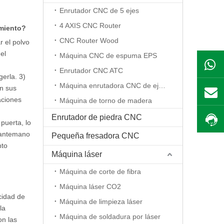
Enrutador CNC de 5 ejes
4 AXIS CNC Router
amiento?
CNC Router Wood
r el polvo
el
Máquina CNC de espuma EPS
Enrutador CNC ATC
gerla. 3)
Máquina enrutadora CNC de eje rotativo
en sus
aciones
Máquina de torno de madera
Enrutador de piedra CNC
puerta, lo
e antemano
Pequeña fresadora CNC
nto
Máquina láser
Máquina de corte de fibra
Máquina láser CO2
cidad de
Máquina de limpieza láser
la
Máquina de soldadura por láser
on las