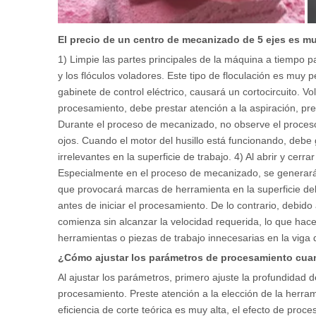
El precio de un centro de mecanizado de 5 ejes es m
1) Limpie las partes principales de la máquina a tiempo par
y los flóculos voladores. Este tipo de floculación es muy 
gabinete de control eléctrico, causará un cortocircuito. Vola
procesamiento, debe prestar atención a la aspiración, pres
Durante el proceso de mecanizado, no observe el proceso 
ojos. Cuando el motor del husillo está funcionando, debe
irrelevantes en la superficie de trabajo. 4) Al abrir y cer
Especialmente en el proceso de mecanizado, se generarán 
que provocará marcas de herramienta en la superficie del
antes de iniciar el procesamiento. De lo contrario, debido
comienza sin alcanzar la velocidad requerida, lo que hac
herramientas o piezas de trabajo innecesarias en la viga
¿Cómo ajustar los parámetros de procesamiento cuan
Al ajustar los parámetros, primero ajuste la profundidad d
procesamiento. Preste atención a la elección de la herra
eficiencia de corte teórica es muy alta, el efecto de proc