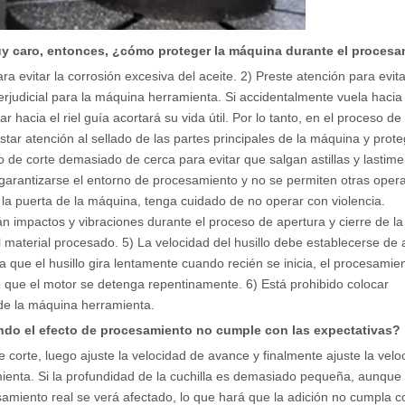
uy caro, entonces, ¿cómo proteger la máquina durante el proces
a evitar la corrosión excesiva del aceite. 2) Preste atención para evita
perjudicial para la máquina herramienta. Si accidentalmente vuela hacia 
r hacia el riel guía acortará su vida útil. Por lo tanto, en el proceso de
tar atención al sellado de las partes principales de la máquina y prote
de corte demasiado de cerca para evitar que salgan astillas y lastim
 garantizarse el entorno de procesamiento y no se permiten otras oper
rar la puerta de la máquina, tenga cuidado de no operar con violencia.
impactos y vibraciones durante el proceso de apertura y cierre de la 
 material procesado. 5) La velocidad del husillo debe establecerse d
 a que el husillo gira lentamente cuando recién se inicia, el procesamie
e que el motor se detenga repentinamente. 6) Está prohibido colocar
 de la máquina herramienta.
do el efecto de procesamiento no cumple con las expectativas?
e corte, luego ajuste la velocidad de avance y finalmente ajuste la velo
mienta. Si la profundidad de la cuchilla es demasiado pequeña, aunque 
esamiento real se verá afectado, lo que hará que la adición no cumpla c