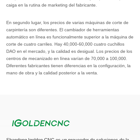
caiga en la rutina de marketing del fabricante.
En segundo lugar, los precios de varias máquinas de corte de
carpintería son diferentes. El cambiador de herramientas
automático en línea es funcionalmente superior a la máquina de
corte de cuatro carriles. Hay 40,000-60,000 cuatro cuchillos
DAO en el mercado, y la calidad es desigual. Los precios de los
centros de mecanizado en línea varían de 70,000 a 100,000.
Diferentes fabricantes tienen diferencias en la configuración, la
mano de obra y la calidad posterior a la venta.
Entonces, ¿qué características deben tener una
máquina de corte práctica de carpintería?
1. Equipado con el dispositivo de alimentación auxiliar y
eliminación de polvo, que es conveniente para la alimentación
manual, el ahorro de mano de obra y, al mismo tiempo, puede
garantizar que la basura granular tratada se pueda limpiar y
recolectar efectivamente.
Shandong Igolden CNC es un proveedor de soluciones de la