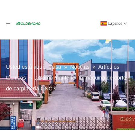
Español
Usted está aquí:
Casa
»
Noticias
»
Artículos
técnicos
»
¿Cómo mantener la máquina de corte
de carpintería CNC?