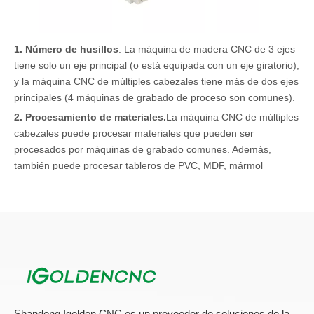
1. Número de husillos
. La máquina de madera CNC de 3 ejes
tiene solo un eje principal (o está equipada con un eje giratorio),
y la máquina CNC de múltiples cabezales tiene más de dos ejes
principales (4 máquinas de grabado de proceso son comunes).
2. Procesamiento de materiales.
La máquina CNC de múltiples
cabezales puede procesar materiales que pueden ser
procesados ​​por máquinas de grabado comunes. Además,
también puede procesar tableros de PVC, MDF, mármol
artificial, láminas de aluminio y otros materiales. La gama de
materiales de procesamiento es más amplia que la máquina de
madera CNC de 3 ejes.
3. La operación es más complicada.
De hecho, los principios
operativos de estos dos tipos de enrutadores CNC son los
mismos. Están controlados por un sistema informático y son
fáciles de aprender, operar y usar. Debido al problema de
reemplazar el husillo de trabajo de la máquina de grabado de
Shandong Igolden CNC es un proveedor de soluciones de la