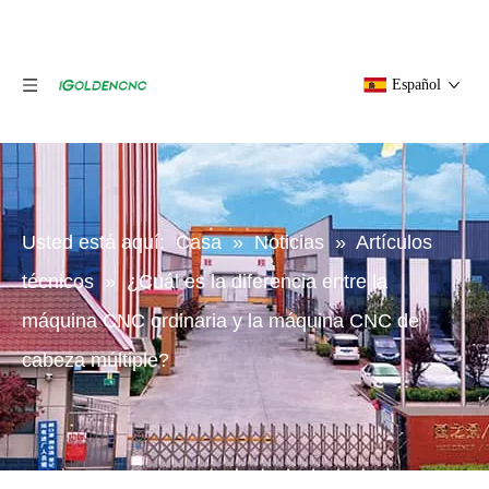
Español
Usted está aquí:
Casa
»
Noticias
»
Artículos
técnicos
»
¿Cuál es la diferencia entre la
máquina CNC ordinaria y la máquina CNC de
cabeza múltiple?