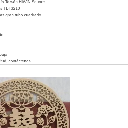
 guía Taiwán HIWIN Square
xis TBI 3210
das gran tubo cuadrado
te
bajo
itud, contáctenos