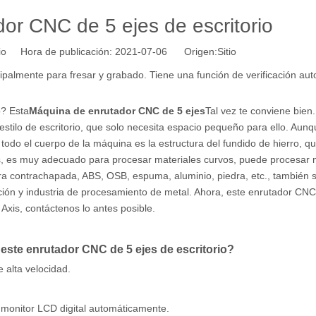
or CNC de 5 ejes de escritorio
tio Hora de publicación: 2021-07-06 Origen:
Sitio
ncipalmente para fresar y grabado. Tiene una función de verificación au
o? Esta
Máquina de enrutador CNC de 5 ejes
Tal vez te conviene bien
stilo de escritorio, que solo necesita espacio pequeño para ello. Aunq
todo el cuerpo de la máquina es la estructura del fundido de hierro, q
s, es muy adecuado para procesar materiales curvos, puede procesar
ra contrachapada, ABS, OSB, espuma, aluminio, piedra, etc., también 
ción y industria de procesamiento de metal. Ahora, este enrutador CNC
 Axis, contáctenos lo antes posible.
 este enrutador CNC de 5 ejes de escritorio?
e alta velocidad.
l monitor LCD digital automáticamente.