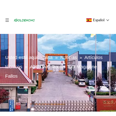
Español
Usted está aquí:
Casa
»
Noticias
»
Artículos
técnicos
»
ATC CNC Router Tool Magazine
Fallos