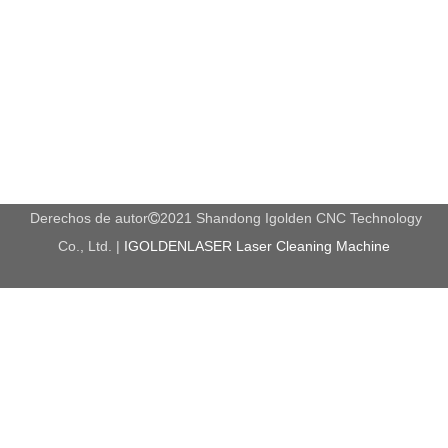
Derechos de autor
2021 Shandong Igolden CNC Technology

Co., Ltd. |
IGOLDENLASER Laser Cleaning Machine