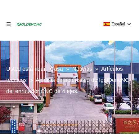
Español
Usted está aquí:
Casa
»
Noticias
»
Artículos
técnicos
»
Análisis característico de IgolDencNC
del enrutador CNC de 4 ejes.