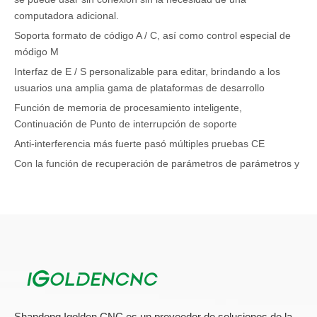
computadora adicional.
Soporta formato de código A / C, así como control especial de
módigo M
Interfaz de E / S personalizable para editar, brindando a los
usuarios una amplia gama de plataformas de desarrollo
Función de memoria de procesamiento inteligente,
Continuación de Punto de interrupción de soporte
Anti-interferencia más fuerte pasó múltiples pruebas CE
Con la función de recuperación de parámetros de parámetros y
parámetros, previene efectivamente la pérdida de parámetros
importantes
Puede realizar el procesamiento de piezas complejas, como
cilindros, prismas y poliedros.
Ampliamente utilizado en el control del sistema de talla de jade
tridimensional, tallado de piedra 3D, estatua de Buda, columna
de escalera, sofá, patas de mesa y otros equipos de
procesamiento
Shandong Igolden CNC es un proveedor de soluciones de la