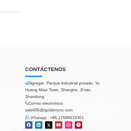
CONTÁCTENOS
Agregar: Parque industrial privado, Yu

Huang Miao Town, Shanghe, Ji'nan,
Shandong
Correo electrónico:

sale005@igoldencnc.com

:
+86 17686618301
Whatsapp