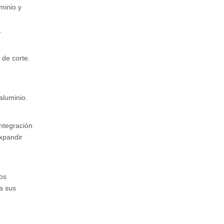
minio y
.
 de corte.
aluminio.
ntegración
xpandir
os
a sus