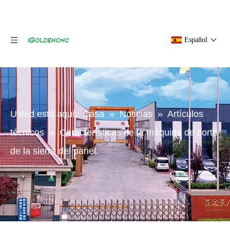
Español
Usted está aquí:
Casa
»
Noticias
»
Artículos
técnicos
»
Características de la máquina de corte
de la sierra del panel.