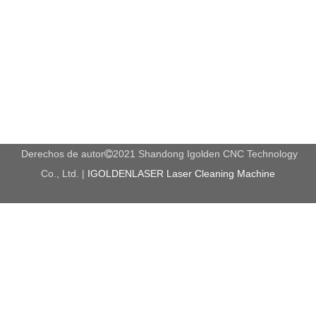
Derechos de autor
2021 Shandong Igolden CNC Technology

Co., Ltd. |
IGOLDENLASER Laser Cleaning Machine