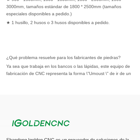
3000mm, tamaños estándar de 1800 * 2500mm (tamaños
especiales disponibles a pedido.)
★ 1 husillo, 2 husos o 3 husos disponibles a pedido.
¿Qué problema resuelve para los fabricantes de piedras?
Ya sea que trabaja en los bancos o las lápidas, este equipo de
fabricación de CNC representa la forma \"Umoust \" de ir de un
manual a un mecanizado automático, gracias a:
su precio accesible
sus macros preinstaladas del software nativo, que facilitan la
\"Transición\" para los utilizados para trabajar manualmente
Su huella reducida, adecuada también para talleres pequeños.
Puede ser el paso para aprovechar más pedidos, para ampliar
su mezcla de productos de piedra y para fabricar de manera
Shandong Igolden CNC es un proveedor de soluciones de la