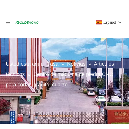
Español
Usted está aquí:
Casa
»
Noticias
»
Artículos
técnicos
»
Centro de máquina de piedra CNC
para cortar, granito, cuarzo.