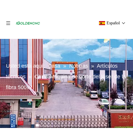
Español
Usted está aquí:
Casa
»
Noticias
»
Artículos
técnicos
»
China Máquina de corte del láser de la
fibra 500W