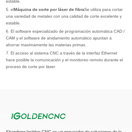
estable.
5. el
Máquina de corte por láser de fibra
Se utiliza para cortar
una variedad de metales con una calidad de corte excelente y
estable.
6. El software especializado de programación automática CAD /
CAM y el software de anidamiento automático apuntan a
ahorrar maximamente las materias primas.
7. El acceso al sistema CNC a través de la interfaz Ethernet
hace posible la comunicación y el monitoreo remoto durante el
proceso de corte por láser.
Área de aplicación de
Máquinas de corte por láser
Ampliamente utilizado para: corte de chapa metálica, tubería
(necesita agregar otro dispositivo de corte de tubo): acero
inoxidable, acero al carbono, lámina galvanizada, placa
electrolítica, latón, acero aluminio, manganeso, todo tipo de
placa de aleación, procesamiento rápido, etc.
Shandong Igolden CNC es un proveedor de soluciones de la