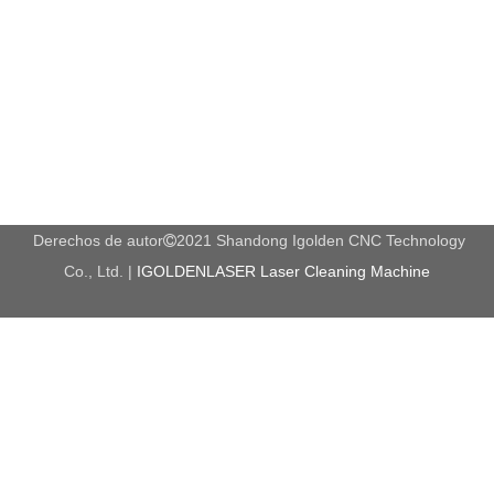
Derechos de autor
2021 Shandong Igolden CNC Technology

Co., Ltd. |
IGOLDENLASER Laser Cleaning Machine