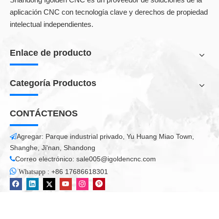
Ampliamente utilizado en: energía eléctrica, piezas de
aplicación CNC con tecnología clave y derechos de propiedad
automóviles, equipo mecánico, equipo eléctrico, equipo de
intelectual independientes.
cocina, equipo de ascensor, decoración publicitaria, decoración
de automóviles, gabinetes de chasis de chapa, iluminación,
equipo de exhibición, piezas de precisión, todo tipo de industria
Enlace de producto
de corte de metales Etc. Máquina CNC para piezas de
automóviles.
Categoría Productos
CONTÁCTENOS
Máquina de corte por láser de fibra de 500W
Agregar: Parque industrial privado, Yu Huang Miao Town,

Máquina de corte por láser de fibra
Láser de china
Shanghe, Ji'nan, Shandong
Correo electrónico:
sale005@igoldencnc.com

láser de fibra

:
+86 17686618301
Whatsapp
Todos los productos