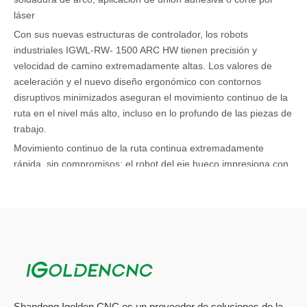
láser
Con sus nuevas estructuras de controlador, los robots
industriales IGWL-RW- 1500 ARC HW tienen precisión y
velocidad de camino extremadamente altas. Los valores de
aceleración y el nuevo diseño ergonómico con contornos
disruptivos minimizados aseguran el movimiento continuo de la
ruta en el nivel más alto, incluso en lo profundo de las piezas de
trabajo.
Movimiento continuo de la ruta continua extremadamente
rápida, sin compromisos: el robot del eje hueco impresiona con
el máximo rendimiento a un costo mínimo.
Cualquier posición de instalación
El robot puede ser de piso, pared o techo, montado en el techo
o incluso instalado en un ángulo determinado, exactamente en
línea con sus requisitos.
Complementos de software
Con los modos de movimiento digital, simplemente puede
adaptar el rendimiento del robot a través del controlador Robot -
Shandong Igolden CNC es un proveedor de soluciones de la