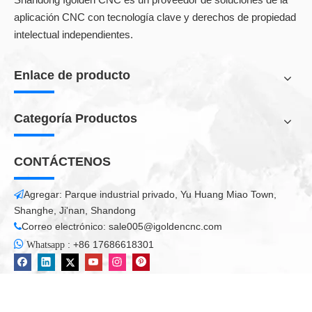
E.G. Para precisión o velocidad optimizada.
aplicación CNC con tecnología clave y derechos de propiedad
Reducción de su TCO
intelectual independientes.
La larga vida útil y los ejes libres de mantenimiento 4-6 reducen
de manera sostenible su TCO.
Enlace de producto
Adecuado para celdas compactas.
Con un diseño compacto y una huella pequeña, los robots
Categoría Productos
aseguran una utilización óptima del espacio en células
robóticas.
CONTÁCTENOS
Parámetros de la máquina
Agregar: Parque industrial privado, Yu Huang Miao Town,

Shanghe, Ji'nan, Shandong
IGWL-RW-
IGWL-RW-
IGWL-RW-
Correo electrónico:
sale005@igoldencnc.com

Modelo
1500
2000
3000

:
+86 17686618301
Whatsapp
Potencia láser
1500w
2000w
3000W
Longitud de onda láser
1080 ± 10nm
FANUC - Robot de soldadura de seis