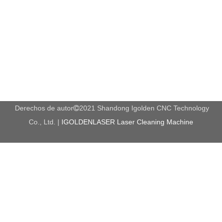
Robot
ejes
Carga máxima en la
12kg
muñeca
PRESICIPATIVA DE LA
± 0.03mm
PRECISIÓN
Rango de movimiento
Antebrazo
J1
340º / 370º
J2
235º
Derechos de autor
2021 Shandong Igolden CNC Technology

J 3
455º
Co., Ltd. |
IGOLDENLASER Laser Cleaning Machine
Parte superior
J4
380º
del brazo
J5
380º
J6
900º
máxima velocidad
Antebrazo
J1
260º / s
J2
240º / s