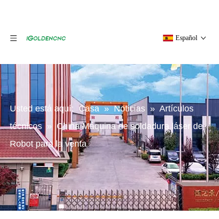
Español
Usted está aquí:
Casa
»
Noticias
»
Artículos
técnicos
»
China Máquina de soldadura láser de
Robot para la venta