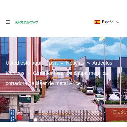
Español
Usted está aquí:
Casa
»
Noticias
»
Artículos
técnicos
»
Cortador láser de chapa metálica
cortadora de láser de metal Price