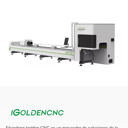
Problemas sobre el corte del cortador del láser de
fibra de acero al carbono
1. Aparecen chispas anormales cuando el acero suave de corte
Shandong Igolden CNC es un proveedor de soluciones de la