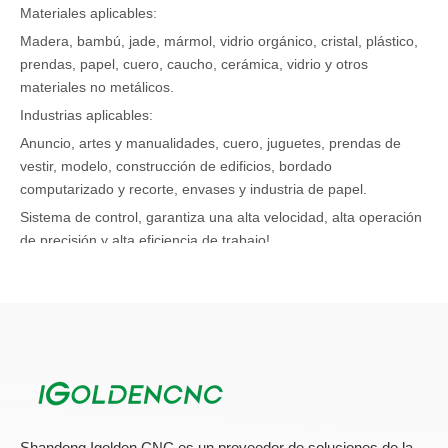
Materiales aplicables:
Madera, bambú, jade, mármol, vidrio orgánico, cristal, plástico,
prendas, papel, cuero, caucho, cerámica, vidrio y otros
materiales no metálicos.
Industrias aplicables:
Anuncio, artes y manualidades, cuero, juguetes, prendas de
vestir, modelo, construcción de edificios, bordado
computarizado y recorte, envases y industria de papel.
Sistema de control, garantiza una alta velocidad, alta operación
de precisión y alta eficiencia de trabajo!
Use un bit especializado
Asegúrese de usar un poco diseñado específicamente para el
cortador de acrílico CNC, ya que los bits de madera o metal
estándar no harán un trabajo tan bueno con la eliminación de
chips y puede causar un corte más raro como resultado. Estos
bits se pueden encontrar en su ferretería local.
Shandong Igolden CNC es un proveedor de soluciones de la