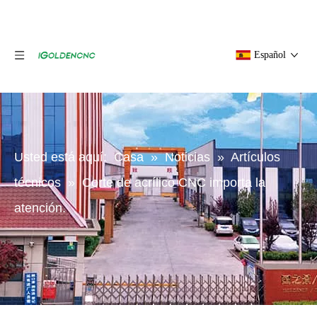
Español
Usted está aquí:
Casa
»
Noticias
»
Artículos
técnicos
»
Corte de acrílico CNC importa la
atención.