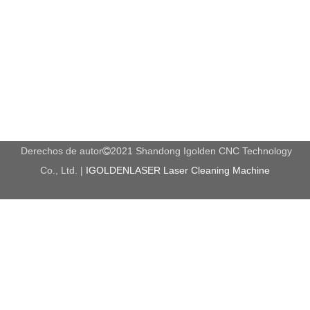
Derechos de autor
2021 Shandong Igolden CNC Technology

Co., Ltd. |
IGOLDENLASER Laser Cleaning Machine