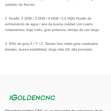
soldado sin fisuras.
2. Husillo: 2.2KW / 3.2KW / 4.5KW / 5.5 HQD Husillo de
enfriamiento de agua / aire de buena calidad con cuatro
rodamientos, bajo ruido, gran potencia, tiempo de uso largo.
3. RAIL de guía X / Y / Z: Taiwan hizo rieles guía cuadrados
lineales, buena estabilidad, larga vida útil, alta precisión.
4. SISTEMA DE TRANSMISIÓN: X, Eje Y Use el estante
helicoidal y el piñón, el eje Z utiliza el tornillo de bola, la alta
precisión y la durabilidad.
5. Inversor: Fecha de cumplimiento, famosa y de alta calidad.
6. Cables: alto cable flexible, anti-interferencia, antiestático; Alto
uso flexible y largo plazo no se romperá.
Shandong Igolden CNC es un proveedor de soluciones de la