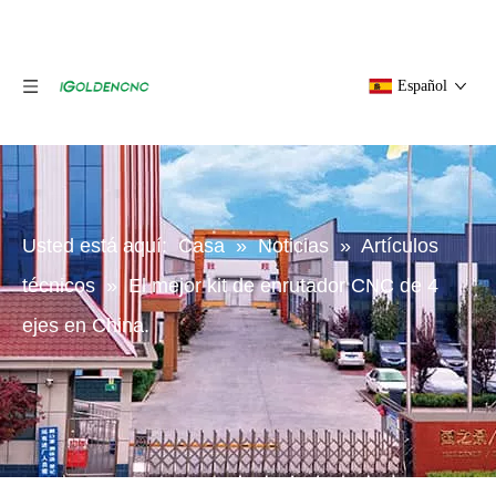
Español
Usted está aquí:
Casa
»
Noticias
»
Artículos
técnicos
»
El mejor kit de enrutador CNC de 4
ejes en China.