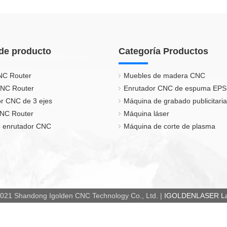
de producto
Categoría Productos
NC Router
Muebles de madera CNC
CNC Router
Enrutador CNC de espuma EPS
r CNC de 3 ejes
Máquina de grabado publicitaria
CNC Router
Máquina láser
 enrutador CNC
Máquina de corte de plasma
021 Shandong Igolden CNC Technology Co., Ltd. |
IGOLDENLASER Las