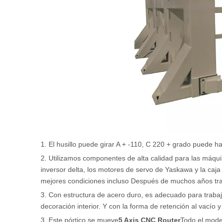
1. El husillo puede girar A + -110, C 220 + grado puede h
2. Utilizamos componentes de alta calidad para las máqu
inversor delta, los motores de servo de Yaskawa y la caj
mejores condiciones incluso Después de muchos años tr
3. Con estructura de acero duro, es adecuado para trab
decoración interior. Y con la forma de retención al vacío 
3. Este pórtico se mueve
5 Axis CNC Router
Todo el model