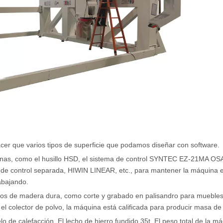
acer que varios tipos de superficie que podamos diseñar con software.
inas, como el husillo HSD, el sistema de control SYNTEC EZ-21MA OSA
a de control separada, HIWIN LINEAR, etc., para mantener la máquina e
abajando.
ajos de madera dura, como corte y grabado en palisandro para muebles
y el colector de polvo, la máquina está calificada para producir masa d
o de calefacción. El lecho de hierro fundido 35t. El peso total de la m