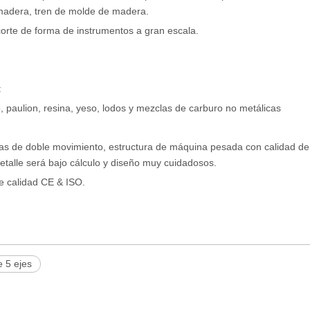
madera, tren de molde de madera.
corte de forma de instrumentos a gran escala.
:
o, paulion, resina, yeso, lodos y mezclas de carburo no metálicas
tas de doble movimiento, estructura de máquina pesada con calidad de 
talle será bajo cálculo y diseño muy cuidadosos.
e calidad CE & ISO.
 5 ejes