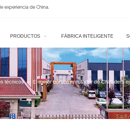
 experiencia de China.
PRODUCTOS
FÁBRICA INTELIGENTE
S
os técnicos
»
El mejor pórtico enrutador de CNC de 5 ej