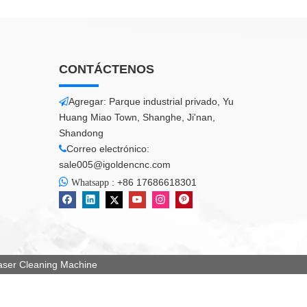
CONTÁCTENOS
Agregar: Parque industrial privado, Yu

Huang Miao Town, Shanghe, Ji'nan,
Shandong
Correo electrónico:

sale005@igoldencnc.com

:
+86 17686618301
Whatsapp
er Cleaning Machine