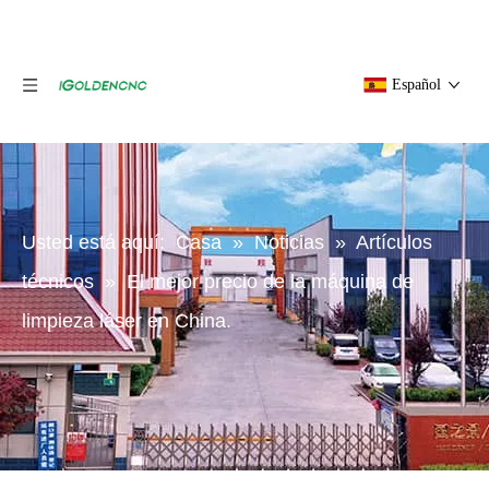
Español
Usted está aquí:
Casa
»
Noticias
»
Artículos
técnicos
»
El mejor precio de la máquina de
limpieza láser en China.