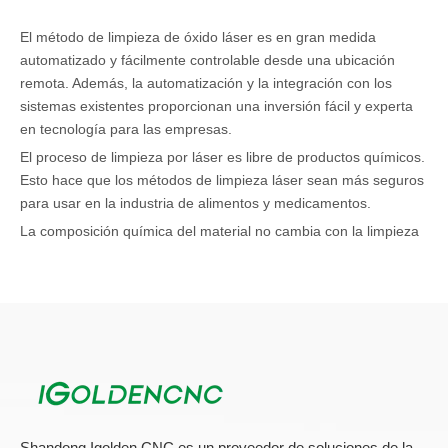
El método de limpieza de óxido láser es en gran medida
automatizado y fácilmente controlable desde una ubicación
remota. Además, la automatización y la integración con los
sistemas existentes proporcionan una inversión fácil y experta
en tecnología para las empresas.
El proceso de limpieza por láser es libre de productos químicos.
Esto hace que los métodos de limpieza láser sean más seguros
para usar en la industria de alimentos y medicamentos.
La composición química del material no cambia con la limpieza
con láser. Esto hace que la tecnología de limpieza láser sea la
primera opción para limpiar contenedores químicamente
seguros.
No hay necesidad de la aplicación de mecanismos de voladura
a alta presión para frotar el óxido.
El producto final después de la limpieza con láser es mucho
más fino que otros métodos de limpieza.
La mano de obra total y el tiempo de trabajo son colectores
Shandong Igolden CNC es un proveedor de soluciones de la