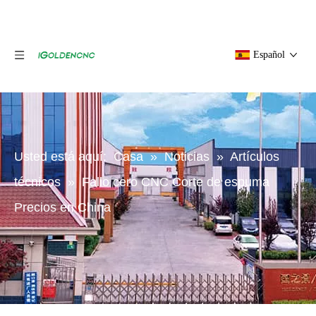
Español
Usted está aquí:
Casa
»
Noticias
»
Artículos
técnicos
»
Fallo cero CNC Corte de espuma
Precios en China