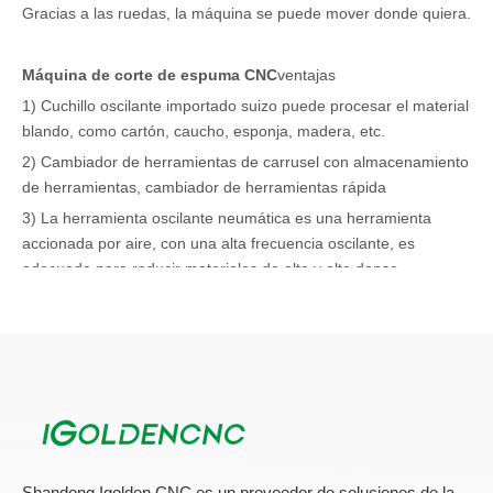
Gracias a las ruedas, la máquina se puede mover donde quiera.
Máquina de corte de espuma CNC
ventajas
1) Cuchillo oscilante importado suizo puede procesar el material
blando, como cartón, caucho, esponja, madera, etc.
2) Cambiador de herramientas de carrusel con almacenamiento
de herramientas, cambiador de herramientas rápida
3) La herramienta oscilante neumática es una herramienta
accionada por aire, con una alta frecuencia oscilante, es
adecuada para reducir materiales de alto y alto denso.
4) Multiuso. Este tipo de corte CNC se puede usar ampliamente
para el corte y la talla de MDF de madera, también se pueden
usar para el corte de materiales blandos, como la tira de cuero,
la cartón, la esponja, la espuma y el corte de metal suave y el
grabado.
Máquina de corte de espuma CNC
Shandong Igolden CNC es un proveedor de soluciones de la
Máquina de corte de espuma de alambre caliente CNC MD-