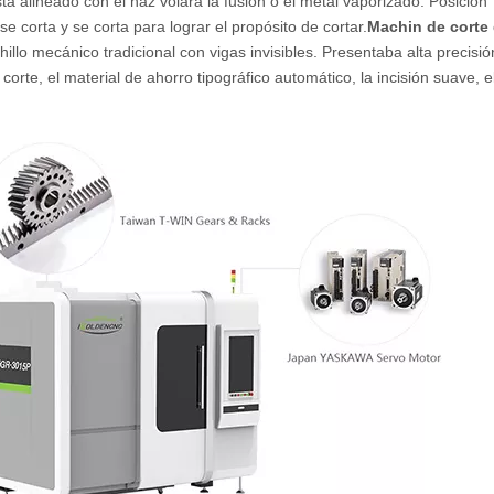
stá alineado con el haz volará la fusión o el metal vaporizado. Posición
 se corta y se corta para lograr el propósito de cortar.
Machin de corte
illo mecánico tradicional con vigas invisibles. Presentaba alta precisió
e corte, el material de ahorro tipográfico automático, la incisión suave, e