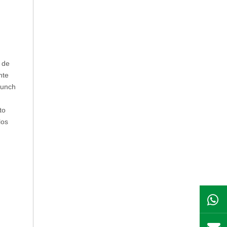
 de
nte
Punch
,
to
los