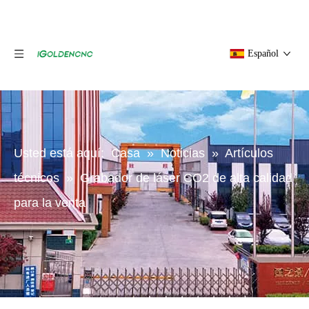
Español
Usted está aquí:
Casa
»
Noticias
»
Artículos
técnicos
»
Grabador de láser CO2 de alta calidad
para la venta