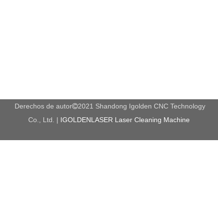
Derechos de autor
2021 Shandong Igolden CNC Technology

Co., Ltd. |
IGOLDENLASER Laser Cleaning Machine