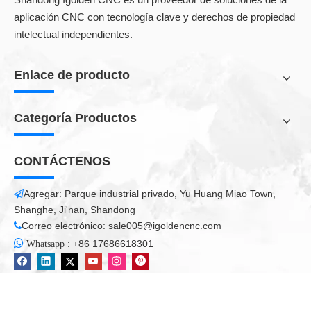
Máquina de grabado con láser CO2
aplicación CNC con tecnología clave y derechos de propiedad
Máquina láser CO2
intelectual independientes.
Enlace de producto
Todos los productos
Categoría Productos
CONTÁCTENOS
Agregar: Parque industrial privado, Yu Huang Miao Town,

Shanghe, Ji'nan, Shandong
Correo electrónico:
sale005@igoldencnc.com


:
+86 17686618301
Whatsapp