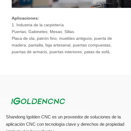
Aplicaciones:
1. Industria de la carpintería
Puertas; Gabinetes; Mesas; Sillas.
Placa de ola, patrón fino, muebles antiguos, puerta de
madera, pantalla, faja artesanal, puertas compuestas,
puertas de armario, puertas interiores, patas de sofá,
cabeceras, etc.
2. Industria publicitaria
Señalización; Logo; Insignias; Tablero de visualización;
Junta de señales de reunión; Cartelera
Publicidad presentada, fabricación de letreros, grabado y
corte acrílico, fabricación de palabras de cristal, moldeo
de blaster y otros derivados de materiales publicitarios.
3. Die Industry
Una escultura de cobre, aluminio, hierro y otros moldes
Shandong Igolden CNC es un proveedor de soluciones de la
de metal, así como mármol artificial, arena, láminas de
aplicación CNC con tecnología clave y derechos de propiedad
plástico, tubería de PVC y otro molde no metálico.