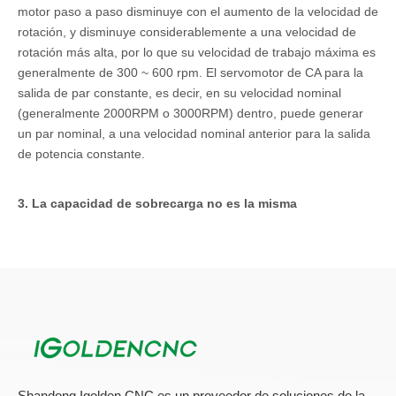
motor paso a paso disminuye con el aumento de la velocidad de
rotación, y disminuye considerablemente a una velocidad de
rotación más alta, por lo que su velocidad de trabajo máxima es
generalmente de 300 ~ 600 rpm. El servomotor de CA para la
salida de par constante, es decir, en su velocidad nominal
(generalmente 2000RPM o 3000RPM) dentro, puede generar
un par nominal, a una velocidad nominal anterior para la salida
de potencia constante.
3. La capacidad de sobrecarga no es la misma
Máquina de grabado El motor paso a paso generalmente no
tiene capacidad de sobrecarga. El servo motor de CA tiene una
fuerte capacidad de sobrecarga. El motor paso a paso
generalmente no tiene capacidad de sobrecarga. El servo motor
de CA tiene una gran capacidad de sobrecarga, tiene la
capacidad de sobrecarga de velocidad y sobrecarga de torque.
El par máximo es tres veces mayor del par nominal, que se
puede usar para superar el momento de la carga de inercia de
Shandong Igolden CNC es un proveedor de soluciones de la