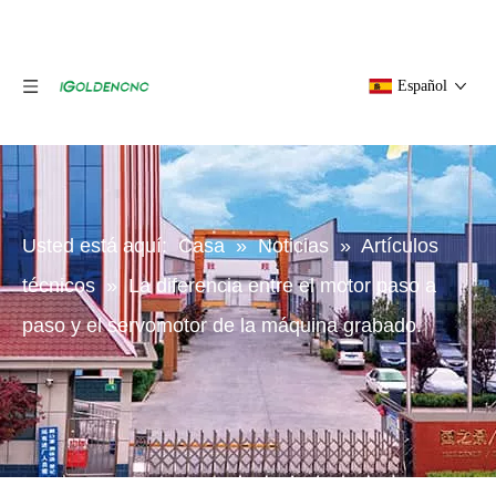
Español
Usted está aquí:
Casa
»
Noticias
»
Artículos
técnicos
»
La diferencia entre el motor paso a
paso y el servomotor de la máquina grabado.