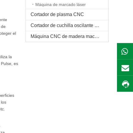
Máquina de marcado láser
Cortador de plasma CNC
ente
Cortador de cuchilla oscilante CNC
a de
oteger el
Máquina CNC de madera maciza
liza la
 Pulse, es
erficies
 los
tc.
s
eza