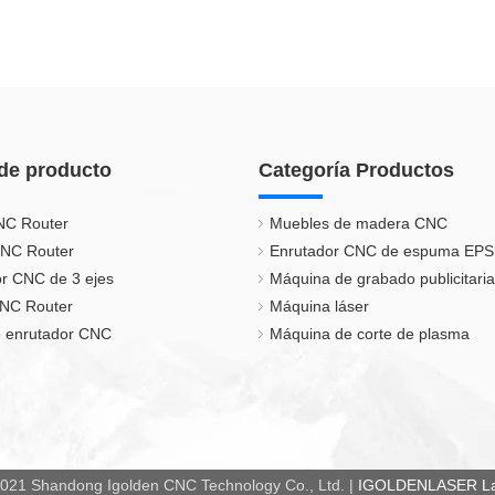
de producto
Categoría Productos
NC Router
Muebles de madera CNC
CNC Router
Enrutador CNC de espuma EPS
r CNC de 3 ejes
Máquina de grabado publicitaria
CNC Router
Máquina láser
 enrutador CNC
Máquina de corte de plasma
021 Shandong Igolden CNC Technology Co., Ltd. |
IGOLDENLASER Las