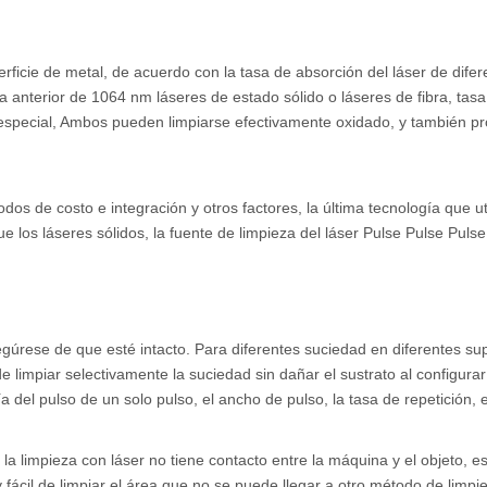
rficie de metal, de acuerdo con la tasa de absorción del láser de difer
ca anterior de 1064 nm láseres de estado sólido o láseres de fibra, tas
special, Ambos pueden limpiarse efectivamente oxidado, y también pr
dos de costo e integración y otros factores, la última tecnología que uti
 los láseres sólidos, la fuente de limpieza del láser Pulse Pulse Pulse
egúrese de que esté intacto. Para diferentes suciedad en diferentes sup
e limpiar selectivamente la suciedad sin dañar el sustrato al configurar
 del pulso de un solo pulso, el ancho de pulso, la tasa de repetición, e
e la limpieza con láser no tiene contacto entre la máquina y el objeto, e
 fácil de limpiar el área que no se puede llegar a otro método de limpi