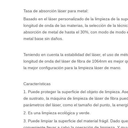
Tasa de absorción láser para metal:
Basado en el láser personalizado de la limpieza de la supe
longitud de onda de las materias, la selección de la técni
absorción de metal de hasta el 30%, con modo de modo e
metal base sin daños.
Teniendo en cuenta la estabilidad del láser, el uso de méto
longitud de onda del láser de fibra de 1064nm es mejor que
la mejor configuración para la limpieza láser de mano.
Características
1. Puede proteger la superficie del objeto de limpieza. As
de sustrato, la máquina de limpieza de láser de fibra pued
parámetros del láser, como el tamaño del punto, la energía
2. Es una limpieza ecológica y verde.
3. Puede limpiar la superficie del material frágil. Dado qu
conveniente llevar a cabo la operación de limpieza. Y muy