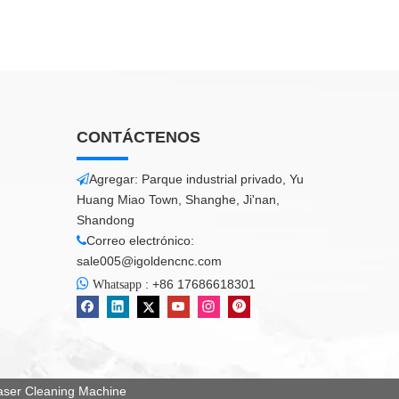
CONTÁCTENOS
Agregar: Parque industrial privado, Yu

Huang Miao Town, Shanghe, Ji'nan,
Shandong
Correo electrónico:

sale005@igoldencnc.com

:
+86 17686618301
Whatsapp
er Cleaning Machine