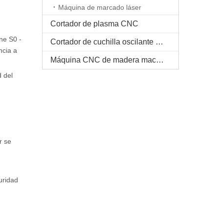
Máquina de marcado láser
Cortador de plasma CNC
ne S0 -
Cortador de cuchilla oscilante CNC
ncia a
Máquina CNC de madera maciza
d del
r se
uridad