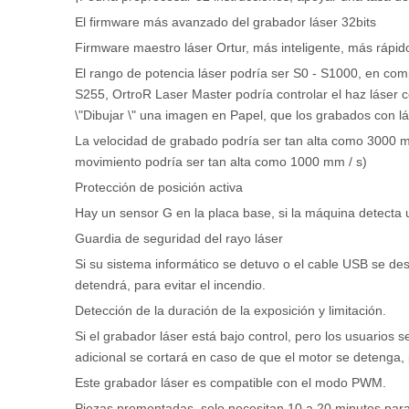
El firmware más avanzado del grabador láser 32bits
Firmware maestro láser Ortur, más inteligente, más rápido
El rango de potencia láser podría ser S0 - S1000, en comp
S255, OrtroR Laser Master podría controlar el haz láser c
\"Dibujar \" una imagen en Papel, que los grabados con lá
La velocidad de grabado podría ser tan alta como 3000 mm 
movimiento podría ser tan alta como 1000 mm / s)
Protección de posición activa
Hay un sensor G en la placa base, si la máquina detecta 
Guardia de seguridad del rayo láser
Si su sistema informático se detuvo o el cable USB se des
detendrá, para evitar el incendio.
Detección de la duración de la exposición y limitación.
Si el grabador láser está bajo control, pero los usuarios 
adicional se cortará en caso de que el motor se detenga, p
Este grabador láser es compatible con el modo PWM.
Piezas premontadas, solo necesitan 10 a 20 minutos para 