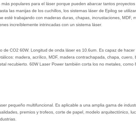
s más populares para el láser porque pueden abarcar tantos proyectos
ta las manijas de los cuchillos, los sistemas láser de Epilog se utiliza
 que esté trabajando con maderas duras, chapas, incrustaciones, MDF,
nes increíblemente intrincadas con un sistema láser.
drio de CO2 60W. Longitud de onda láser es 10.6um. Es capaz de hacer
tálicos: madera, acrílico, MDF, madera contrachapada, chapa, cuero,
 metal recubierto. 60W Laser Power también corta los no metales, como
er pequeño multifuncional. Es aplicable a una amplia gama de industr
nualidades, premios y trofeos, corte de papel, modelo arquitectónico, lu
dustrias.