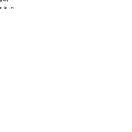
stros
portan en