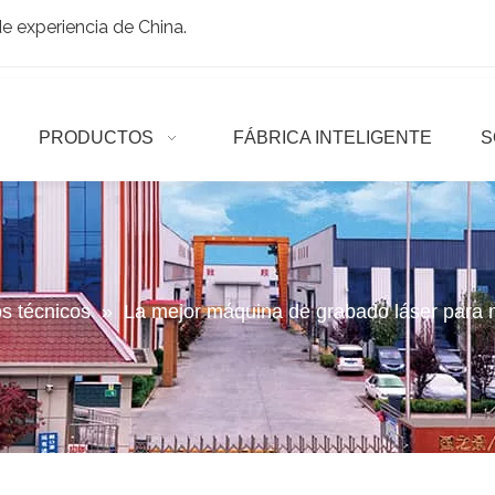
 experiencia de China.
PRODUCTOS
FÁBRICA INTELIGENTE
S
os técnicos
»
La mejor máquina de grabado láser para