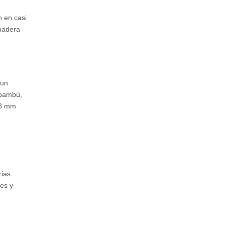
n en casi
 madera
 un
 bambú,
 8 mm
ias:
ces y