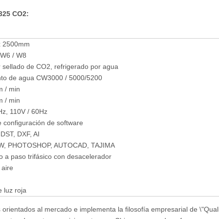
1325 CO2:
x 2500mm
 W6 / W8
 sellado de CO2, refrigerado por agua
nto de agua CW3000 / 5000/5200
 / min
 / min
Hz, 110V / 60Hz
 configuración de software
 DST, DXF, AI
W, PHOTOSHOP, AUTOCAD, TAJIMA
 a paso trifásico con desacelerador
aire
 luz roja
orientados al mercado e implementa la filosofía empresarial de \"Qualit