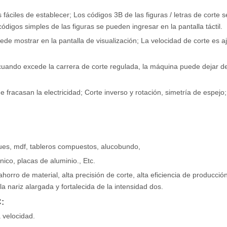
s fáciles de establecer; Los códigos 3B de las figuras / letras de corte
ódigos simples de las figuras se pueden ingresar en la pantalla táctil.
 mostrar en la pantalla de visualización; La velocidad de corte es a
: cuando excede la carrera de corte regulada, la máquina puede dejar d
racasan la electricidad; Corte inverso y rotación, simetría de espejo;
es, mdf, tableros compuestos, alucobundo,
ánico, placas de aluminio., Etc.
orro de material, alta precisión de corte, alta eficiencia de producció
la nariz alargada y fortalecida de la intensidad dos.
:
 velocidad.