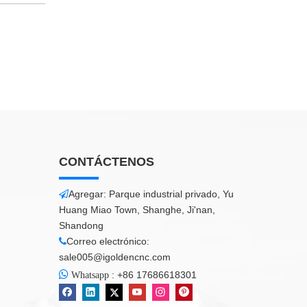
CONTÁCTENOS
Agregar: Parque industrial privado, Yu

Huang Miao Town, Shanghe, Ji'nan,
Shandong
Correo electrónico:

sale005@igoldencnc.com

:
+86 17686618301
Whatsapp