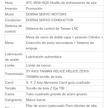
La máquina del enrutador CNC ATC está equipada con un
husillo refrigerado por aire de 9.0kW, y hay disponibles dos
métodos de cambio de herramientas: cambio de herramienta
lineal y cambio de herramientas de disco. Generalmente se usa
junto con máquinas de etiquetado y plataformas automáticas de
carga y descarga.
Parámetro Lineal ATC CNC Router Router:
Modelo
Máquina de anidación CNC 1325
Área de
1300 * 2500mm
trabajo
Huso
ATC 9KW HQD Husillo de enfriamiento de aire
Inversor
Promoción
Motor
DORNA SERVO MOTORS
Conductor
DORNA SERVO CONDUCTOR
Sistema de
Sistema de control de Taiwan LNC
control