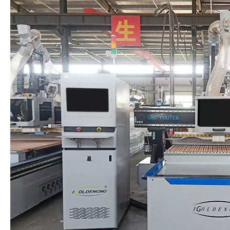
Características de las herramientas de cambio
automático lineales enrutador de carpintería CNC:
Equipado con 12 revistas de herramientas lineales, puede
guardar la herramienta que cambia el tiempo y mejore la
eficiencia de procesamiento.
Adoptando el sistema Taiwan Baoyuan con un asa, tiene las
características de la buena compatibilidad y la operación
conveniente.
Tabla de adsorción de vacío de página completa, dividida en 7
zonas para adsorción, adsorción fuerte, sin tablero de ejecución
durante el procesamiento;
Equipado con límite suave y duro, tiene las características de
alta seguridad de procesamiento.