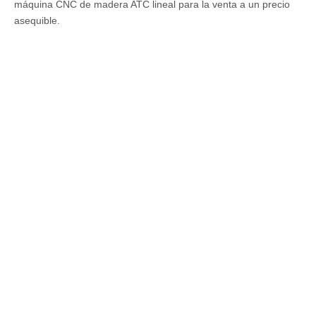
Preguntar
Introducción a la máquina
Máquinas de corte lineales CNC Descripción:
Las máquinas de corte lineales CNC se utilizan para
decoraciones, instrumentos musicales, artesanías de madera,
muebles de madera, fabricación de puertas de madera,
fabricación de gabinetes, ventanas y mesas. Ahora, la mejor
máquina CNC de madera ATC lineal para la venta a un precio
asequible.