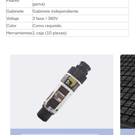
Mesa de vacío de doble capa + posición Cilindro +
Mesa
Colección de polvo secundaria + Sistema de
empuje
Lubricación
Lubricación automática
de aceite
Límite
Límite de omron
XY AXIS TAIWAN HELICE HELICE ZEXIS
Transmisión
TAIWAN tornillo de bola
Carril
X, Y, Z Axis Alemania Carril guía cuadrado
Tornillo
Tornillo de bola Z Eje TBI
Cama
Tubo cuadrado grande de acero grueso
Gangriento
Marco fuerte
Pilar de acero (adecuado Para clientes de alta
Pilares
gama)
Gabinete
Gabinete independiente
Voltaje
3 fase / 380V
Color
Como requisito
Herramientas
1 caja (10 piezas)