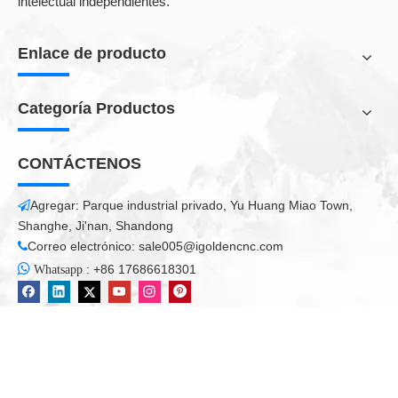
Aplicaciones de la máquina de carpintería ATC
CNC:
1. Muebles:
Puertas de gabinete, puertas de madera maciza,
puertas de madera artesanales, puertas libres de pinturas,
pantallas, ventanas de fanático de artesanías, mesas, sillas, etc.
Corte de puerta de madera, tallado de arte de puerta de