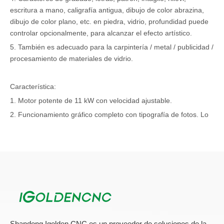
escritura a mano, caligrafía antigua, dibujo de color abrazina,
dibujo de color plano, etc. en piedra, vidrio, profundidad puede
controlar opcionalmente, para alcanzar el efecto artístico.
5. También es adecuado para la carpintería / metal / publicidad /
procesamiento de materiales de vidrio.
Característica:
1. Motor potente de 11 kW con velocidad ajustable.
2. Funcionamiento gráfico completo con tipografía de fotos. Lo
que ves es lo que obtendrás.
3. Soporte de corte, fresado, molienda de borde, perfiles y láser.
Dibujo de señalización fija.
4. Con portadores de vacío para mover la sobras, herramientas
y medición de espesores de losas.
5. Alta precisión de procesamiento mediante el uso de riel de
guía preciso y bastidor.
Shandong Igolden CNC es un proveedor de soluciones de la