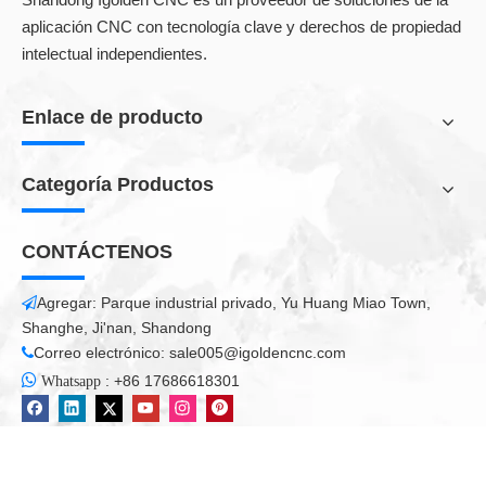
Características especiales:
aplicación CNC con tecnología clave y derechos de propiedad
Corrección automática de la planitud.
intelectual independientes.
La función CNC-Router \"Correction \" le permite realizar letras
incluso en superficies irregulares, sin nivel, y aviones inclinados.
Enlace de producto
El primer paso es adquirir la planificación de la superficie la
superficie utilizando una sonda táctil CNC-Machine adecuada.
Categoría Productos
Luego, con la corrección Z habilitada, el sistema corrige
automáticamente la altura para garantizar la profundidad de
grabado correcta a través de la superficie irregular.
CONTÁCTENOS
Agregar: Parque industrial privado, Yu Huang Miao Town,

Shanghe, Ji'nan, Shandong
Correo electrónico:
sale005@igoldencnc.com

Cortadora de piedra CNC

:
+86 17686618301
Whatsapp
Todos los productos