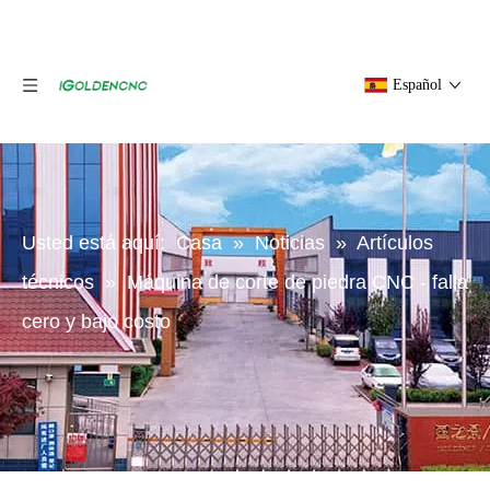
Español
Usted está aquí:
Casa
»
Noticias
»
Artículos
técnicos
»
Máquina de corte de piedra CNC - falla
cero y bajo costo