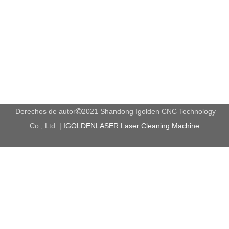
Derechos de autor
2021 Shandong Igolden CNC Technology

Co., Ltd. |
IGOLDENLASER Laser Cleaning Machine