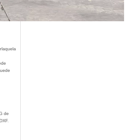
 rlaquela
uede
puede
 G de
 DXF.