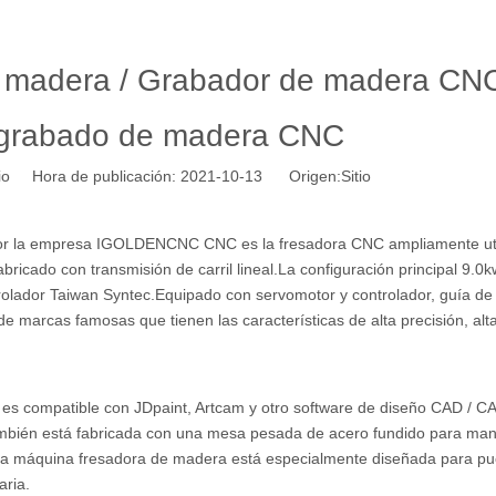
 madera / Grabador de madera CNC
grabado de madera CNC
tio Hora de publicación: 2021-10-13 Origen:
Sitio
por la empresa IGOLDENCNC CNC es la fresadora CNC ampliamente uti
bricado con transmisión de carril lineal.La configuración principal 9.0
ntrolador Taiwan Syntec.Equipado con servomotor y controlador, guía de
e marcas famosas que tienen las características de alta precisión, alt
 es compatible con JDpaint, Artcam y otro software de diseño CAD / 
mbién está fabricada con una mesa pesada de acero fundido para man
sta máquina fresadora de madera está especialmente diseñada para pu
aria.