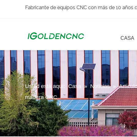
Fabricante de equipos CNC con más de 10 años de
CASA
Usted está aquí:
Casa
»
Noticias
»
Artícul
madera CNC