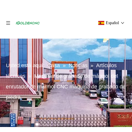
Español
Usted está aquí:
Casa
»
Noticias
»
Artículos
técnicos
»
Máquina de grabado de mármol del
enrutador de mármol CNC máquina de grabado de
piedra