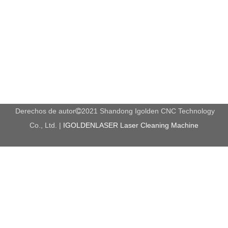
Área de trabajo
1300 * 2500 * 500mm
HQD 3 / 4.5 / 5.5 / 7.5kw Husillo de
Huso
enfriamiento de agua
Inversor
Promoción
Motor
Motores paso a paso
Conductor
Conductor Stepper 860h
Sistema de
Sistema de control de estudio NC
control
Mesa
Mesa de aluminio con tanque de agua.
Lubricación de
Derechos de autor
2021 Shandong Igolden CNC Technology
Con

aceite
Co., Ltd. |
IGOLDENLASER Laser Cleaning Machine
Límite
Límite de omron
XY Eje Helic Helic Helic Z Axis Taiwan Ball
Transmisión
Tornillo
Carril
X, Y, Z axis Taiwan Hiwin Square Guide Rail
Tornillo
Tornillo de bola Z Eje TBI
Cama
Estructura soldada de acero grueso.
Voltaje
3 fase / 380V
* Algunas especificaciones se pueden personalizar a solicitud,
contáctenos.