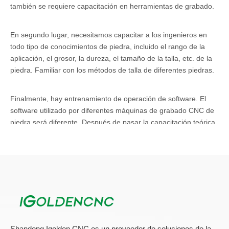
también se requiere capacitación en herramientas de grabado.
En segundo lugar, necesitamos capacitar a los ingenieros en
todo tipo de conocimientos de piedra, incluido el rango de la
aplicación, el grosor, la dureza, el tamaño de la talla, etc. de la
piedra. Familiar con los métodos de talla de diferentes piedras.
Finalmente, hay entrenamiento de operación de software. El
software utilizado por diferentes máquinas de grabado CNC de
piedra será diferente. Después de pasar la capacitación teórica
y práctica de la operación, se debe realizar capacitación de
software, incluida la tipografía, la operación, la generación de
ruta, etc., para evitar operaciones incorrectas.
La ventaja de la máquina de grabado de mármol del
enrutador CNC
1. Los rieles en lineales en X, Y (y el eje Y está controlado por
dos motores) y z (los ejes de transmisión del tornillo de bolas se
Shandong Igolden CNC es un proveedor de soluciones de la