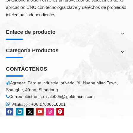
aplicación CNC con tecnología clave y derechos de propiedad
máquina de marcado láser
intelectual independientes.
Máquina de grabado 3D láser
Enlace de producto
Grabado de marcado láser
Categoría Productos
Todos los productos
CONTÁCTENOS
Agregar: Parque industrial privado, Yu Huang Miao Town,

Shanghe, Ji'nan, Shandong
Correo electrónico:
sale005@igoldencnc.com


:
+86 17686618301
Whatsapp