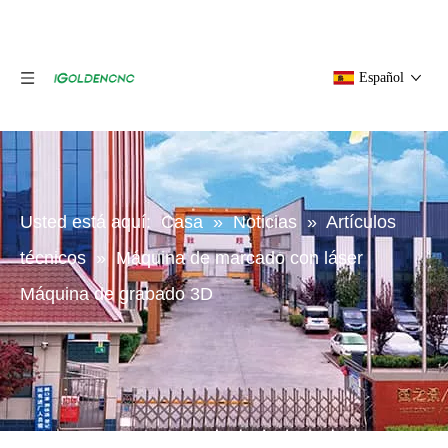
Español
Usted está aquí:
Casa
»
Noticias
»
Artículos
técnicos
»
Máquina de marcado con láser
Máquina de grabado 3D