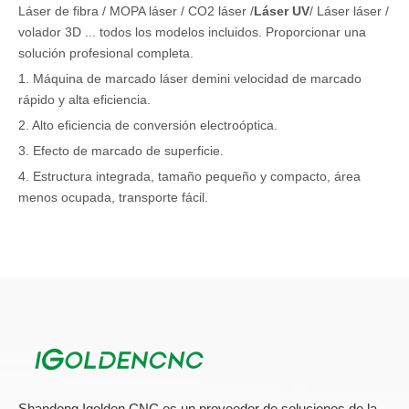
Láser de fibra / MOPA láser / CO2 láser /
Láser UV
/ Láser láser /
volador 3D ... todos los modelos incluidos. Proporcionar una
solución profesional completa.
1. Máquina de marcado láser demini velocidad de marcado
rápido y alta eficiencia.
2. Alto eficiencia de conversión electroóptica.
3. Efecto de marcado de superficie.
4. Estructura integrada, tamaño pequeño y compacto, área
menos ocupada, transporte fácil.
Aplicaciones de máquinas de marcado láser:
Se usa ampliamente para el acero inoxidable, el cobre, el
aluminio y la sujeción. A menudo se usa en hardware,
necesidades diarias, electrodomésticos, shell de teléfono móvil,
piezas de precisión, plástico, PC, ABS y otros materiales.
Shandong Igolden CNC es un proveedor de soluciones de la