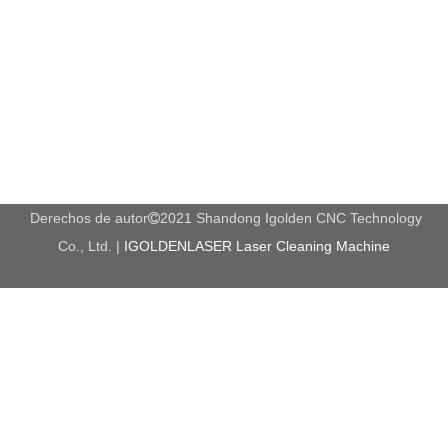
Derechos de autor
2021 Shandong Igolden CNC Technology

Co., Ltd. |
IGOLDENLASER Laser Cleaning Machine