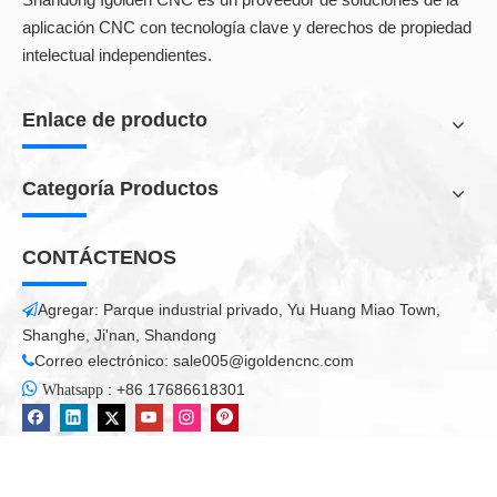
aplicación CNC con tecnología clave y derechos de propiedad
intelectual independientes.
Enlace de producto
Categoría Productos
Características de la máquina de soldadura por láser:
CONTÁCTENOS
Esta máquina es un nuevo modelo que tiene alambre láser
con pistola de soldadura, funciona a mano.
Agregar: Parque industrial privado, Yu Huang Miao Town,

Es muy flexible para soldar algún ángulo inusual.
Shanghe, Ji'nan, Shandong
Conveniente para la soldadura y fácil para el
Correo electrónico:
sale005@igoldencnc.com

mantenimiento.

:
+86 17686618301
Whatsapp
1) La energía, el ancho de pulso, la frecuencia y el tamaño de la
mancha de luz se pueden ajustar en un gran rango para
realizar diferentes efectos de soldadura. Los parámetros están