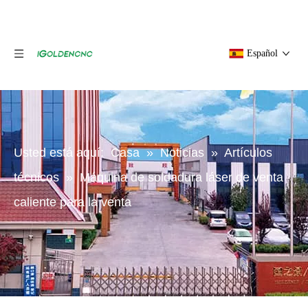
Español
Usted está aquí:
Casa
»
Noticias
»
Artículos
técnicos
»
Máquina de soldadura láser de venta
caliente para la venta