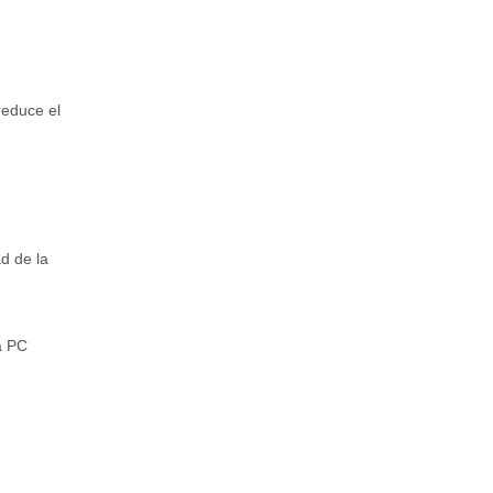
reduce el
d de la
a PC