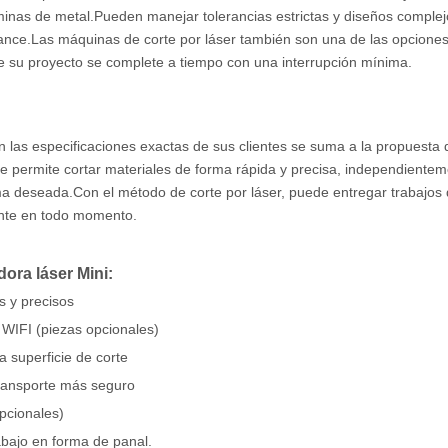
áminas de metal.Pueden manejar tolerancias estrictas y diseños complej
cance.Las máquinas de corte por láser también son una de las opcione
ue su proyecto se complete a tiempo con una interrupción mínima.
 las especificaciones exactas de sus clientes se suma a la propuesta 
r le permite cortar materiales de forma rápida y precisa, independientem
rma deseada.Con el método de corte por láser, puede entregar trabajos
ente en todo momento.
ora láser Mini:
s y precisos
, WIFI (piezas opcionales)
la superficie de corte
 transporte más seguro
opcionales)
abajo en forma de panal.