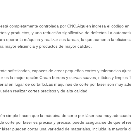
está completamente controlada por CNC.Alguien ingresa el código en 
tes y productos, y una reducción significativa de defectos.La automati
a operar la máquina y realizar sus tareas, lo que aumenta la eficienci
na mayor eficiencia y productos de mayor calidad.
ente sofisticadas, capaces de crear pequeños cortes y tolerancias ajus
er es la mejor opción.Crean bordes y curvas suaves, nítidos y limpios
terial en lugar de cortarlo.Las máquinas de corte por láser son muy a
eden realizar cortes precisos y de alta calidad.
ación simple hacen que la máquina de corte por láser sea muy adecuad
 corte por láser es precisa y precisa, puede asegurarse de que el re
r láser pueden cortar una variedad de materiales, incluida la mayoría d