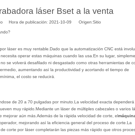
rabadora láser Bset a la venta
tio Hora de publicación: 2021-10-09 Origen:
Sitio
ando?
por láser es muy rentable.Dado que la automatización CNC está involu
 necesita operar estas máquinas cuando las usa.En su lugar, simplem
r no se volverá desafilado ni desgastado como otras herramientas de c
termedio, aumentando así la productividad y acortando el tiempo de
mínima, el costo se reducirá.
éndose de 20 a 70 pulgadas por minuto.La velocidad exacta dependerá 
mueven muy rápido.Mediante un láser de múltiples cabezales o varios l
e mejorar aún más.Además de la rápida velocidad de corte, el
máquina
operador, mejorando así la eficiencia general del proceso de corte.La
 de corte por láser completarán las piezas más rápido que otros proce