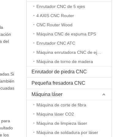
Enrutador CNC de 5 ejes
4 AXIS CNC Router
CNC Router Wood
la
Máquina CNC de espuma EPS
zación
a del
Enrutador CNC ATC
Máquina enrutadora CNC de eje rotativo
Máquina de torno de madera
Enrutador de piedra CNC
tadas.Si
.También
Pequeña fresadora CNC
decuadas
Máquina láser
Máquina de corte de fibra
Máquina láser CO2
a para
Máquina de limpieza láser
sultado
Máquina de soldadura por láser
e los