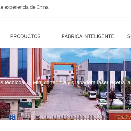
 experiencia de China.
PRODUCTOS
FÁBRICA INTELIGENTE
S
os técnicos
»
Mini cortadora y grabadora láser Bset a la