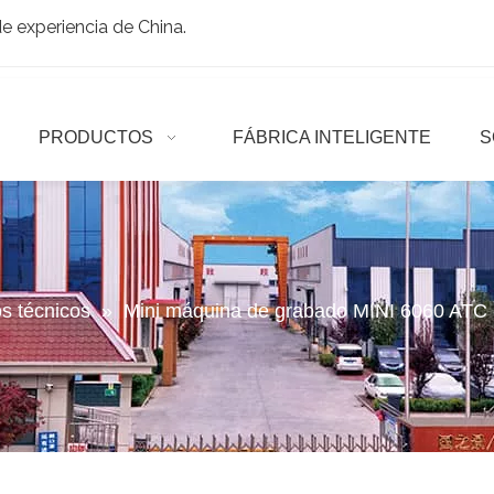
 experiencia de China.
PRODUCTOS
FÁBRICA INTELIGENTE
S
os técnicos
»
Mini máquina de grabado MINI 6060 ATC co