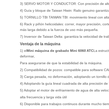
3) SERVO MOTOR Y CONDUCTOR: Con precisión de alto con
4) Guía y bloque de Taiwan Hiwin: Railo genuino garanti
5) TORNILLO TBI TAIWAN TBI: movimiento lineal con alta 
6) Rack y piñón helicoidales: correr, mayor precisión, co
más larga debido a la fuerza de uso más pequeña.
7) Inversor de Taiwan Delta: garantiza la velocidad de trab
Ventaja de la máquina
1) el
Mini máquina de grabado Mini 6060 ATC
La estruct
deformar,
Para asegurarse de que la estabilidad de la máquina.
2) Compatibilidad de pozos: compatible para software
3) Carga pesada, no deformación, adoptando un tornillo d
4) Adoptando la guía lineal cuadrada de alta precisión de 
5) Adoptar el motor de enfriamiento de agua de alta veloc
alta frecuencia y larga vida útil
6) Disponible para trabajos continuos durante mucho tie