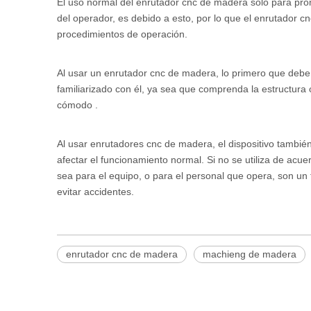
El uso normal del enrutador cnc de madera solo para promov
del operador, es debido a esto, por lo que el enrutador 
procedimientos de operación.
Al usar un enrutador cnc de madera, lo primero que deb
familiarizado con él, ya sea que comprenda la estructura
cómodo .
Al usar enrutadores cnc de madera, el dispositivo también
afectar el funcionamiento normal. Si no se utiliza de acue
sea para el equipo, o para el personal que opera, son un
evitar accidentes.
enrutador cnc de madera
machieng de madera