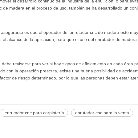
er el desarrollo continuo de la industria de la ebullición, o para evita
cnc de madera en el proceso de uso, también se ha desarrollado un con
e asegurarse es que el operador del enrutador cnc de madera esté mu
 o el alcance de la aplicación, para que el uso del enrutador de mader
 debe revisarse para ver si hay signos de aflojamiento en cada área pa
rdo con la operación prescrita, existe una buena posibilidad de acciden
 factor de riesgo determinado, por lo que las personas deben estar ate
enrutador cnc para carpintería
enrutador cnc para la venta