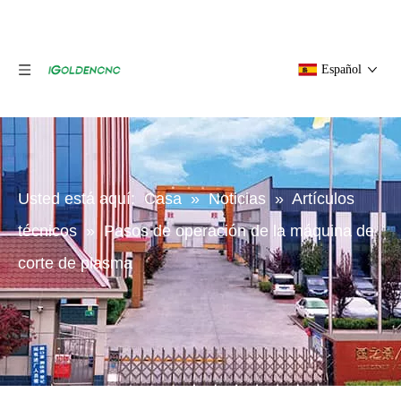
Español
Usted está aquí:
Casa
»
Noticias
»
Artículos
técnicos
»
Pasos de operación de la máquina de
corte de plasma