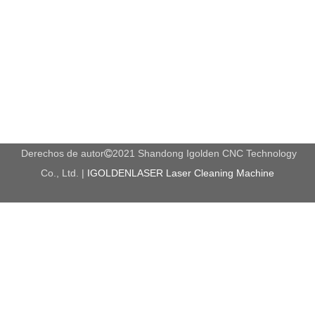
Derechos de autor
2021 Shandong Igolden CNC Technology

Co., Ltd. |
IGOLDENLASER Laser Cleaning Machine