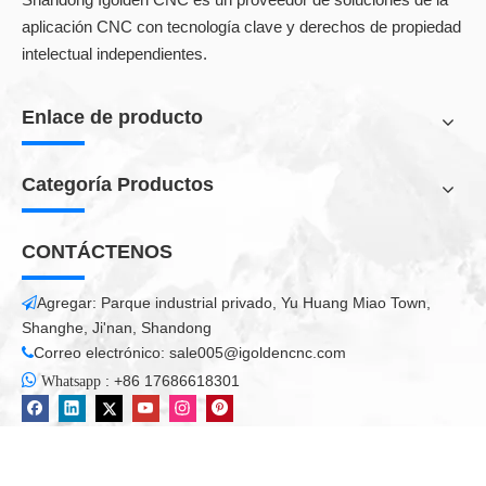
aplicación CNC con tecnología clave y derechos de propiedad
intelectual independientes.
Enlace de producto
Categoría Productos
El sistema de corte por láser CYPCUT es un sistema de control
de bucle abierto con todas las funciones se inició
CONTÁCTENOS
específicamente para la industria de procesamiento de chapa
metálica.
Agregar: Parque industrial privado, Yu Huang Miao Town,

✪ Support AI, DXF, PLT, GERBER, LXD y otros formatos de
Shanghe, Ji'nan, Shandong
datos gráficos, y aceptan códigos G internacionales estándar.
Correo electrónico:
sale005@igoldencnc.com

✪ Al abrir e importar archivos externos, la optimización se

:
+86 17686618301
Whatsapp
realiza automáticamente.
✪ Funciones de secuencia automática y diversa diseños
automáticos flexibles y diversos, se dispone de variedad de
métodos de matriz.