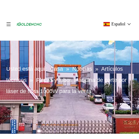
Español
Usted está aquí:
Casa
»
Noticias
»
Artículos
técnicos
»
Placas y tubos Máquina de corte por
láser de fibra 1000W para la venta