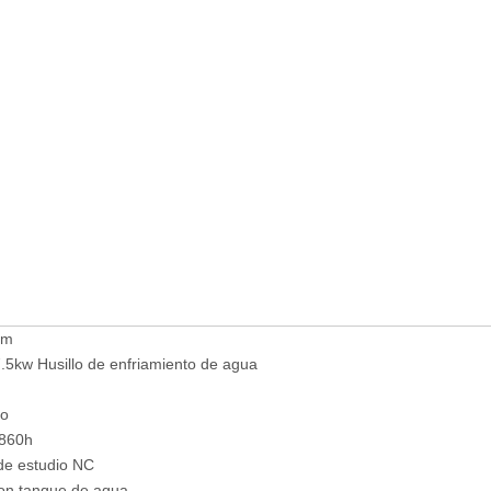
mm
 7.5kw Husillo de enfriamiento de agua
so
 860h
de estudio NC
on tanque de agua.