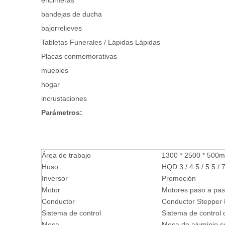
encimeras
bandejas de ducha
bajorrelieves
Tabletas Funerales / Lápidas Lápidas
Placas conmemorativas
muebles
hogar
incrustaciones
Parámetros:
Área de trabajo
1300 * 2500 * 500
Huso
HQD 3 / 4.5 / 5.5 /
Inversor
Promoción
Motor
Motores paso a pa
Conductor
Conductor Stepper
Sistema de control
Sistema de control 
Mesa
Mesa de aluminio c