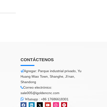
CONTÁCTENOS
Agregar: Parque industrial privado, Yu

Huang Miao Town, Shanghe, Ji'nan,
Shandong
Correo electrónico:

sale005@igoldencnc.com

:
+86 17686618301
Whatsapp